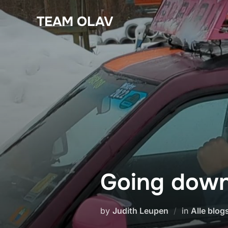
Skip
TEAM OLAV
to
content
Going dow
by
Judith Leupen
in
Alle blog