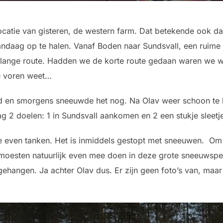
catie van gisteren, de western farm. Dat betekende ook da
daag op te halen. Vanaf Boden naar Sundsvall, een ruime 6
ange route. Hadden we de korte route gedaan waren we waa
te voren weet…
wd en smorgens sneeuwde het nog. Na Olav weer schoon t
 2 doelen: 1 in Sundsvall aankomen en 2 een stukje sleetje 
we even tanken. Het is inmiddels gestopt met sneeuwen. Om 
e moesten natuurlijk even mee doen in deze grote sneeuwsp
gehangen. Ja achter Olav dus. Er zijn geen foto’s van, maar