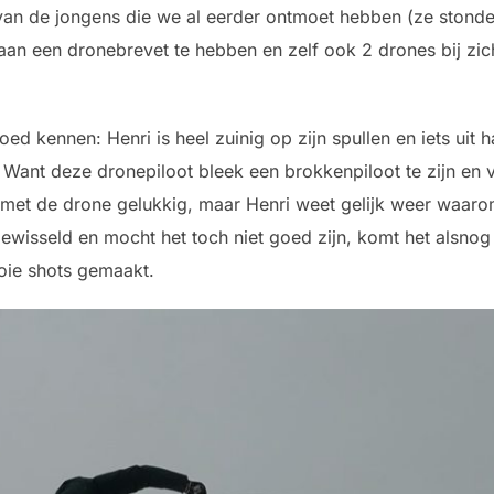
van de jongens die we al eerder ontmoet hebben (ze stonde
aan een dronebrevet te hebben en zelf ook 2 drones bij zic
ed kennen: Henri is heel zuinig op zijn spullen en iets uit 
t. Want deze dronepiloot bleek een brokkenpiloot te zijn e
jn met de drone gelukkig, maar Henri weet gelijk weer waarom 
wisseld en mocht het toch niet goed zijn, komt het alsnog
oie shots gemaakt.