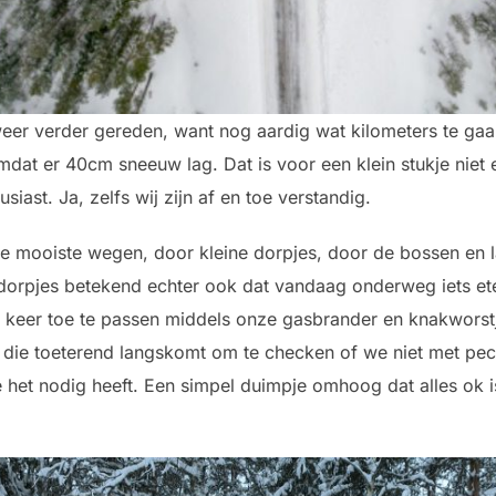
 weer verder gereden, want nog aardig wat kilometers te ga
dat er 40cm sneeuw lag. Dat is voor een klein stukje niet
siast. Ja, zelfs wij zijn af en toe verstandig.
de mooiste wegen, door kleine dorpjes, door de bossen en la
dorpjes betekend echter ook dat vandaag onderweg iets ete
 keer toe te passen middels onze gasbrander en knakworstj
 die toeterend langskomt om te checken of we niet met pec
die het nodig heeft. Een simpel duimpje omhoog dat alles o