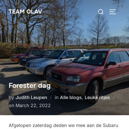
Skip
Search
TEAM OLAV
to
TOGGLE
for:
content
Forester dag
by
Judith Leupen
in
Alle blogs
,
Leuke ritjes
Posted
on
March 22, 2022
on
Afgelopen zaterdag deden we mee aan de Subaru