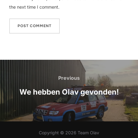
the next time I comment.
Post
navigation
Previous
Previous
We hebben Olav gevonden!
Copyright © 2026 Team Olav