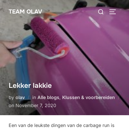
Skip
Search
TEAM OLAV
to
TOGGLE
for:
content
Lekker lakkie
by
olav
in
Alle blogs
,
Klussen & voorbereiden
Posted
on
November 7, 2020
on
Een van de leukste dingen van de carbage run is