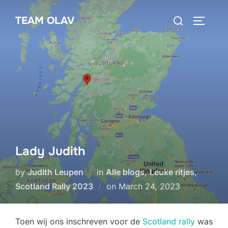
Skip
Search
TEAM OLAV
to
TOGGLE
for:
content
Lady Judith
by
Judith Leupen
in
Alle blogs
,
Leuke ritjes
,
Posted
Scotland Rally 2023
on
March 24, 2023
on
Toen wij ons inschreven voor de
Scotland rally
was