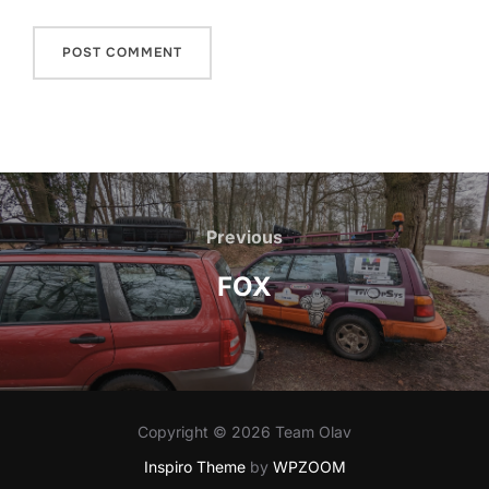
Post
navigation
Previous
Previous
FOX
Copyright © 2026 Team Olav
Inspiro Theme
by
WPZOOM