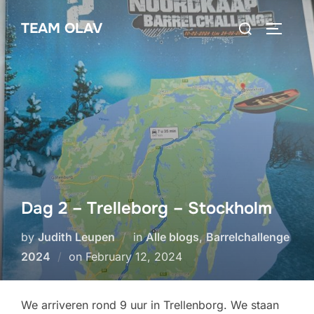
Skip
Search
TEAM OLAV
to
TOGGLE
for:
content
Dag 2 – Trelleborg – Stockholm
by
Judith Leupen
in
Alle blogs
,
Barrelchallenge
Posted
2024
on
February 12, 2024
on
We arriveren rond 9 uur in Trellenborg. We staan